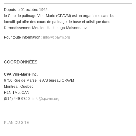
Depuis le 01 octobre 1965,
le Club de patinage Ville-Marie (CPAVM) est un organisme sans but
lucratif qui offre des cours de patinage de base et artistique dans
l'arrondissement Mercier–Hochelaga-Maisonneuve.
Pour toute information :
info@cpavm.org
COORDONNÉES
CPA Ville-Marie Inc.
6750 Rue de Marseille A/S bureau CPAVM
Montréal, Québec
H1N 1M5, CAN
(514) 449-6750 |
info@cpavm.org
PLAN DU SITE