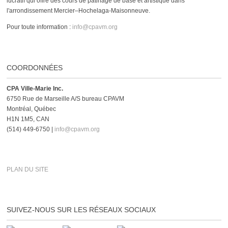
lucratif qui offre des cours de patinage de base et artistique dans
l'arrondissement Mercier–Hochelaga-Maisonneuve.
Pour toute information :
info@cpavm.org
COORDONNÉES
CPA Ville-Marie Inc.
6750 Rue de Marseille A/S bureau CPAVM
Montréal, Québec
H1N 1M5, CAN
(514) 449-6750 |
info@cpavm.org
PLAN DU SITE
SUIVEZ-NOUS SUR LES RÉSEAUX SOCIAUX