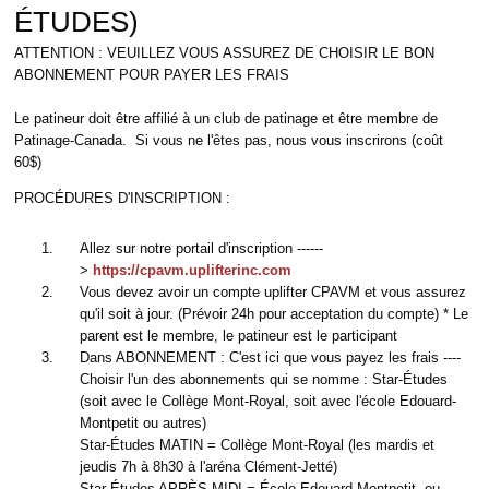
ÉTUDES)
ATTENTION : VEUILLEZ VOUS ASSUREZ DE CHOISIR LE BON
ABONNEMENT POUR PAYER LES FRAIS
Le patineur doit être affilié à un club de patinage et être membre de
Patinage-Canada. Si vous ne l'êtes pas, nous vous inscrirons (coût
60$)
PROCÉDURES D'INSCRIPTION :
Allez sur notre portail d'inscription ------
>
https://cpavm.uplifterinc.com
Vous devez avoir un compte uplifter CPAVM et vous assurez
qu'il soit à jour. (Prévoir 24h pour acceptation du compte) * Le
parent est le membre, le patineur est le participant
Dans ABONNEMENT : C'est ici que vous payez les frais ----
Choisir l'un des abonnements qui se nomme : Star-Études
(soit avec le Collège Mont-Royal, soit avec l'école Edouard-
Montpetit ou autres)
Star-Études MATIN = Collège Mont-Royal (les mardis et
jeudis 7h à 8h30 à l'aréna Clément-Jetté)
Star-Études APRÈS-MIDI = École Edouard-Montpetit ou