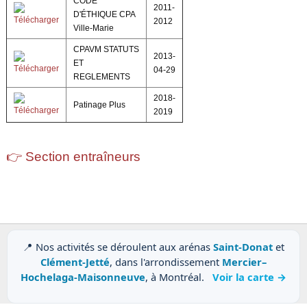
CODE
2011-
D'ÉTHIQUE CPA
2012
Ville-Marie
CPAVM STATUTS
2013-
ET
04-29
REGLEMENTS
2018-
Patinage Plus
2019
👉 Section entraîneurs
📍 Nos activités se déroulent aux arénas
Saint-Donat
et
Clément-Jetté
, dans l'arrondissement
Mercier–
Hochelaga-Maisonneuve
, à Montréal.
Voir la carte →