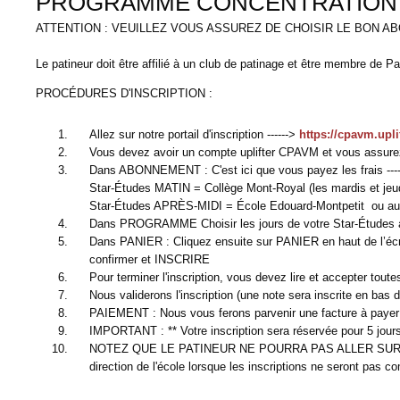
PROGRAMME CONCENTRATION P
ATTENTION : VEUILLEZ VOUS ASSUREZ DE CHOISIR LE BON 
Le patineur doit être affilié à un club de patinage et être membre de 
PROCÉDURES D'INSCRIPTION :
Allez sur notre portail d'inscription ------>
https://cpavm.upli
Vous devez avoir un compte uplifter CPAVM et vous assurez qu
Dans ABONNEMENT : C'est ici que vous payez les frais ---- 
Star-Études MATIN = Collège Mont-Royal (les mardis et jeud
Star-Études APRÈS-MIDI = École Edouard-Montpetit ou autre
Dans PROGRAMME Choisir les jours de votre Star-Études afin 
Dans PANIER : Cliquez ensuite sur PANIER en haut de l’écran
confirmer et INSCRIRE
Pour terminer l'inscription, vous devez lire et accepter tou
Nous validerons l'inscription (une note sera inscrite en bas 
PAIEMENT : Nous vous ferons parvenir une facture à payer 
IMPORTANT : ** Votre inscription sera réservée pour 5 jours 
NOTEZ QUE LE PATINEUR NE POURRA PAS ALLER SUR LA G
direction de l'école lorsque les inscriptions ne seront pas 