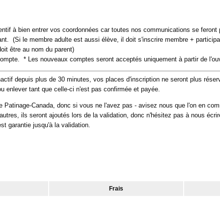
entif à bien entrer vos coordonnées car toutes nos communications se feront p
ant. (Si le membre adulte est aussi élève, il doit s'inscrire membre + participa
oit être au nom du parent)
 compte. * Les nouveaux comptes seront acceptés uniquement à partir de l'ouv
inactif depuis plus de 30 minutes, vos places d'inscription ne seront plus r
u enlever tant que celle-ci n'est pas confirmée et payée.
de Patinage-Canada, donc si vous ne l'avez pas - avisez nous que l'on en c
utres, ils seront ajoutés lors de la validation, donc n'hésitez pas à nous écri
st garantie jusqu'à la validation.
Frais