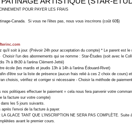
ATINAGE ARTISTIQUE (STAR-ÉTU
ABONNEMENT POUR PAYER LES FRAIS
Patinage-Canada. Si vous ne l'êtes pas, nous vous inscrirons (coût 60$)
fterinc.com
'il soit à jour. (Prévoir 24h pour acceptation du compte) * Le parent est le m
Choisir l'un des abonnements qui se nomme : Star-Études (soit avec le Collè
is 7h à 8h30 à l'aréna Clément-Jetté)
 école (les mardis et jeudis 13h à 14h à l'aréna Édouard-Rivet)
d'être sur la liste de présence (aucun frais relié à ces 2 choix de cours) e
 choisis, vérifiez et corriger si nécessaire - Choisir la méthode de paiement
tes nos politiques effectuer le paiement = cela nous fera parvenir votre comma
de la facture sur votre compte)
dans les 5 jours suivants.
après l'envoi de la facture à payer.
LACE TANT QUE L'INSCRIPTION NE SERA PAS COMPLÈTE. Suite à certain
complétées avant le premier cours.