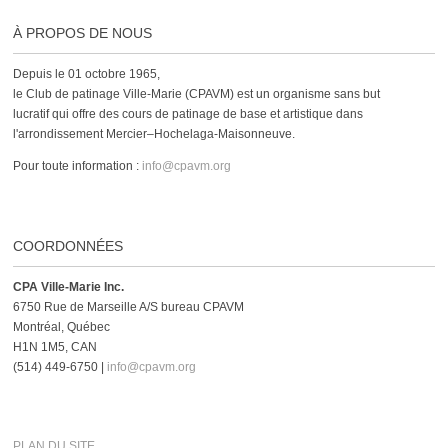
À PROPOS DE NOUS
Depuis le 01 octobre 1965,
le Club de patinage Ville-Marie (CPAVM) est un organisme sans but
lucratif qui offre des cours de patinage de base et artistique dans
l'arrondissement Mercier–Hochelaga-Maisonneuve.
Pour toute information :
info@cpavm.org
COORDONNÉES
CPA Ville-Marie Inc.
6750 Rue de Marseille A/S bureau CPAVM
Montréal, Québec
H1N 1M5, CAN
(514) 449-6750 |
info@cpavm.org
PLAN DU SITE